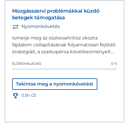
Mozgásszervi problémákkal küzdő
betegek támogatása
Nyomonkövetés
Ismerje meg az oszteoartritisz okozta
fájdalom csillapításának folyamatosan fejlődő
stratégiáit, a szarkopénia következményeit
és az ellene tehető intézkedéseket, valamint
ELŐREHALADÁS
0 %
a mozgásszervi problémákkal küzdő idős
kisállatok lehetséges táplálkozási és
rehabilitációs tervét.
Tekintse meg a nyomonkövetést
0.5h CE