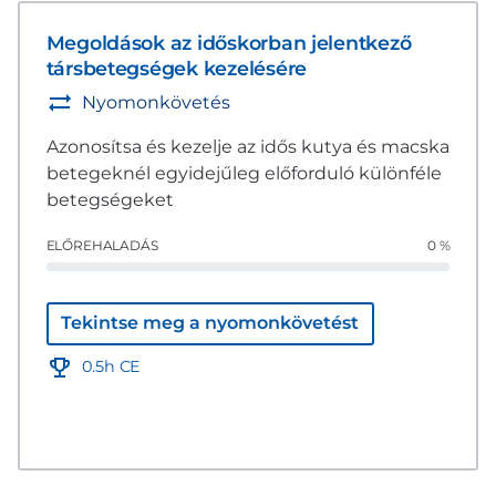
Megoldások az időskorban jelentkező
társbetegségek kezelésére
Nyomonkövetés
Azonosítsa és kezelje az idős kutya és macska
betegeknél egyidejűleg előforduló különféle
betegségeket
ELŐREHALADÁS
0 %
Tekintse meg a nyomonkövetést
0.5h CE