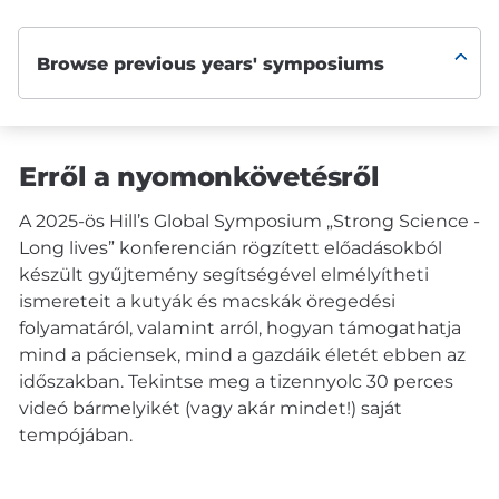
Erről a nyomonkövetésről
A 2025-ös Hill’s Global Symposium „Strong Science -
Long lives” konferencián rögzített előadásokból
készült gyűjtemény segítségével elmélyítheti
ismereteit a kutyák és macskák öregedési
folyamatáról, valamint arról, hogyan támogathatja
mind a páciensek, mind a gazdáik életét ebben az
időszakban. Tekintse meg a tizennyolc 30 perces
videó bármelyikét (vagy akár mindet!) saját
tempójában.