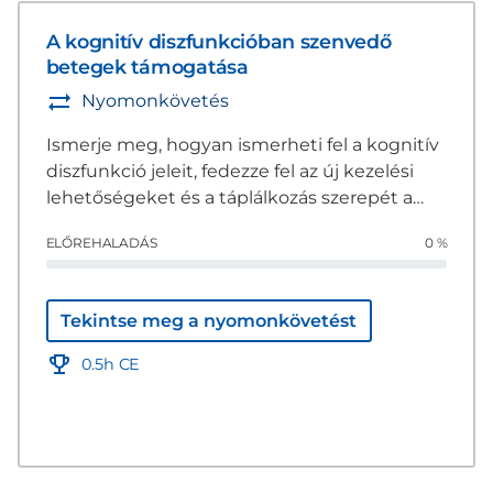
A kognitív diszfunkcióban szenvedő
betegek támogatása
Nyomonkövetés
Ismerje meg, hogyan ismerheti fel a kognitív
diszfunkció jeleit, fedezze fel az új kezelési
lehetőségeket és a táplálkozás szerepét a
kisállatok időskori gondozásában.
ELŐREHALADÁS
0 %
Tekintse meg a nyomonkövetést
0.5h CE