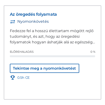
Az öregedés folyamata
Nyomonkövetés
Fedezze fel a hosszú élettartam mögött rejlő
tudományt, és azt, hogy az öregedési
folyamatok hogyan áshatják alá az egészség
alapjait.
ELŐREHALADÁS
0 %
Tekintse meg a nyomonkövetést
0.5h CE