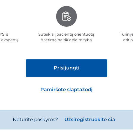
S iš
Suteikia į pacientą orientuotą
Turinys
r ekspertų
švietimą ne tik apie mitybą
atiti
Prisijungti
Pamiršote slaptažodį
Neturite paskyros?
Užsiregistruokite čia