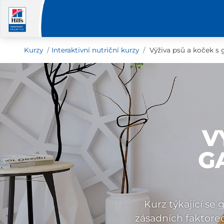
Kurzy
Interaktivní nutriční kurzy
Výživa psů a koček s
V
G
Kurz týkající se
zásadních faktorech