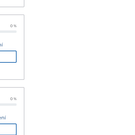
0 %
ní
0 %
ení