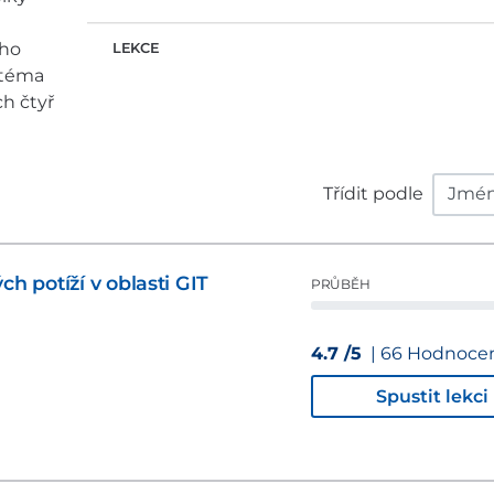
eho
LEKCE
 téma
h čtyř
Třídit podle
ch potíží v oblasti GIT
PRŮBĚH
4.7 /5
| 66 Hodnoce
Spustit lekci