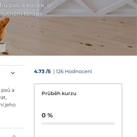
 u psů a koček, o
utriční terapii
4.73 /5
| 126 Hodnocení
 psů a
Průběh kurzu
at,
ní jeho
0 %