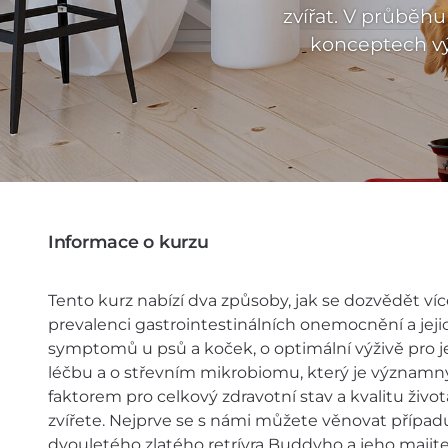
zvířat. V průběh
konceptech výž
Informace o kurzu
Tento kurz nabízí dva způsoby, jak se dozvědět víc
prevalenci gastrointestinálních onemocnění a jeji
symptomů u psů a koček, o optimální výživě pro j
léčbu a o střevním mikrobiomu, který je význam
faktorem pro celkový zdravotní stav a kvalitu život
zvířete. Nejprve se s námi můžete věnovat případ
dvouletého zlatého retrívra Buddyho a jeho majit