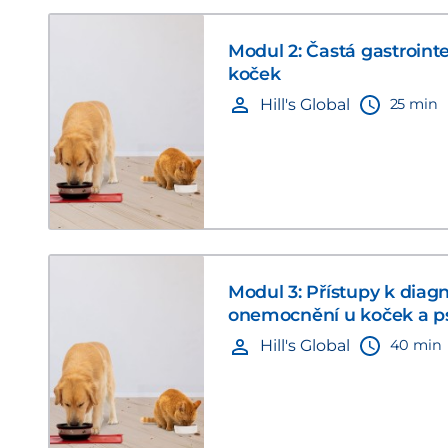
Modul 2: Častá gastroint
koček
25 min
Hill's Global
Modul 3: Přístupy k diagn
onemocnění u koček a p
40 min
Hill's Global