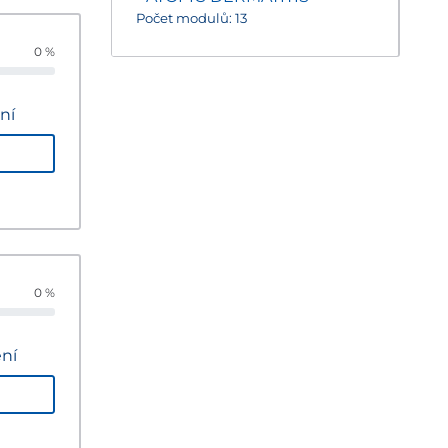
Počet modulů: 13
0 %
ní
0 %
ní