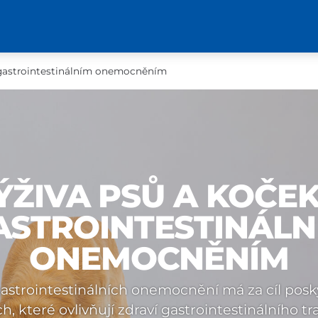
 gastrointestinálním onemocněním
ÝŽIVA PSŮ A KOČEK
ASTROINTESTINÁLN
ONEMOCNĚNÍM
 gastrointestinálních onemocnění má za cíl pos
, které ovlivňují zdraví gastrointestinálního t