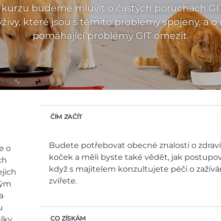
u kurzu budeme mluvit o častých poruchách GIT
ivy, které jsou s těmito problémy spojeny, a o n
pomáhající problémy GIT omezit.
ČÍM ZAČÍT
Budete potřebovat obecné znalosti o zdraví
e o
koček a měli byste také vědět, jak postupov
ch
když s majitelem konzultujete péči o zažívá
ejich
zvířete.
ným
a
u
CO ZÍSKÁM
elky