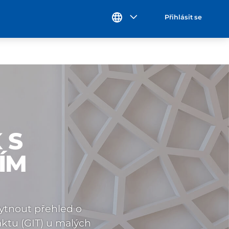
Přihlásit se
 S
ÍM
kytnout přehled o
raktu (GIT) u malých