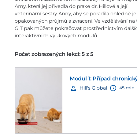
Amy, která jej přivedla do praxe dr. Hillové a její
veterinární sestry Anny, aby se poradila ohledně j
opakovaných průjmů a zvracení. Ve vzdělávání na
GIT pak můžete pokračovat prostřednictvím dalšíc
interaktivních výukových modulů.
Počet zobrazených lekcí: 5 z 5
Modul 1: Případ chronický
45 min
Hill's Global