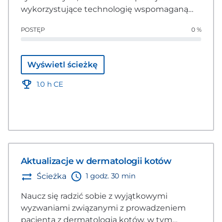
wykorzystujące technologię wspomaganą
przez AI do diagnozowania pacjentów
POSTĘP
0 %
dermatologicznych.
Wyświetl ścieżkę
1.0 h CE
Aktualizacje w dermatologii kotów
1 godz. 30 min
Ścieżka
Naucz się radzić sobie z wyjątkowymi
wyzwaniami związanymi z prowadzeniem
pacjenta z dermatologią kotów, w tym