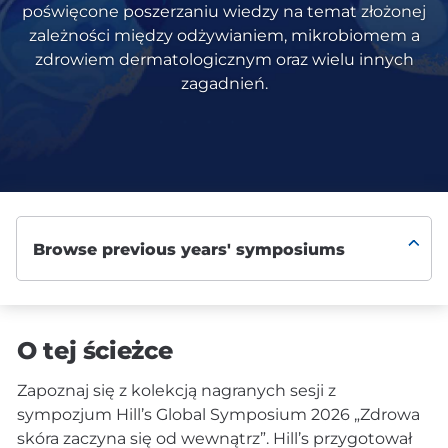
poświęcone poszerzaniu wiedzy na temat złożonej
zależności między odżywianiem, mikrobiomem a
zdrowiem dermatologicznym oraz wielu innych
zagadnień.
O tej ścieżce
Zapoznaj się z kolekcją nagranych sesji z
sympozjum Hill’s Global Symposium 2026 „Zdrowa
skóra zaczyna się od wewnątrz”. Hill’s przygotował