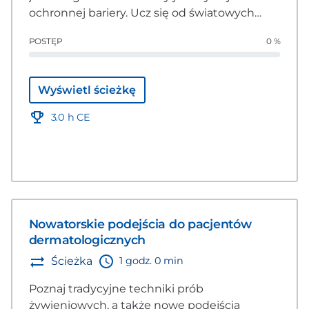
ochronnej bariery. Ucz się od światowych
ekspertów o zagadnieniach żywieniowych
POSTĘP
0 %
mających na celu poprawę i wzmocnienie
zdrowia dermatologicznego zwierząt
domowych.
Wyświetl ścieżkę
3.0 h CE
Nowatorskie podejścia do pacjentów
dermatologicznych
1 godz. 0 min
Ścieżka
Poznaj tradycyjne techniki prób
żywieniowych, a także nowe podejścia