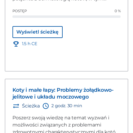
omówienie diagnostyki, wielomodalnego
POSTĘP
0 %
leczenia oraz kwestii specyficznych dla
budowania zaufania z klientem, pacjentem i
sytuacjami związanymi ze skierowaniem do
Wyświetl ścieżkę
specjalisty.
1.5 h CE
Koty i małe łapy: Problemy żołądkowo-
jelitowe i układu moczowego
2 godz. 30 min
Ścieżka
Poszerz swoją wiedzę na temat wyzwań i
możliwości związanych z problemami
zdrowotnymi charakterystycznymi dla kotów