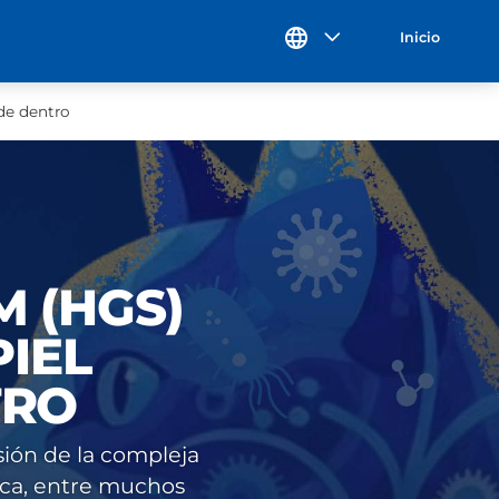
Inicio
de dentro
M (HGS)
PIEL
TRO
sión de la compleja
gica, entre muchos