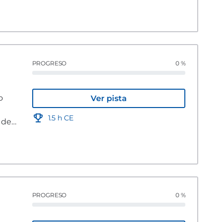
PROGRESO
0 %
o
Ver pista
1.5 h CE
s de
PROGRESO
0 %