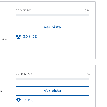
PROGRESO
0 %
Ver pista
3.0 h CE
a de
PROGRESO
0 %
os
Ver pista
s
1.0 h CE