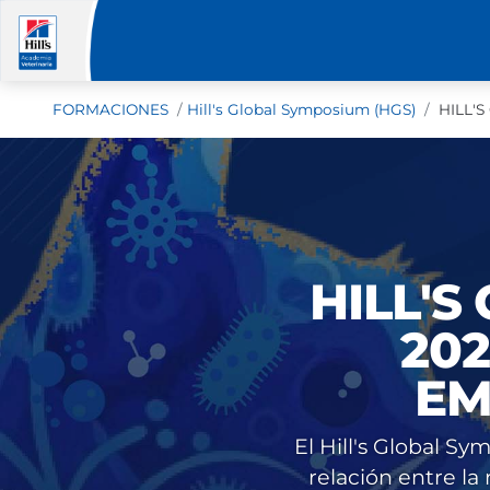
FORMACIONES
Hill's Global Symposium (HGS)
HILL'S
HILL'S
202
EM
El Hill's Global S
relación entre la