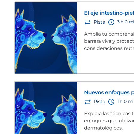
El eje intestino-pie
3 h 0 m
Pista
Amplía tu comprensió
barrera viva y prote
consideraciones nutri
las mascotas.
Nuevos enfoques p
1 h 0 m
Pista
Explora las técnicas
enfoques que utilizan
dermatológicos.