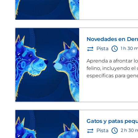
Novedades en Derm
1 h 30 
Pista
Aprenda a afrontar l
felino, incluyendo el
específicas para gene
derivación.
Gatos y patas pequ
2 h 30 
Pista