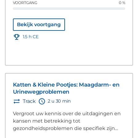
VOORTGANG
0 %
overwegingen die specifiek zijn voor het
opbouwen van vertrouwen met de cliënt, de
patiënt en verwijzingssituaties.
Bekijk voortgang
1.5 h CE
Katten & Kleine Pootjes: Maagdarm- en
Urinewegproblemen
2 u 30 min
Track
Vergroot uw kennis over de uitdagingen en
kansen met betrekking tot
gezondheidsproblemen die specifiek zijn
voor katten en kleinere honden. Deze reeks