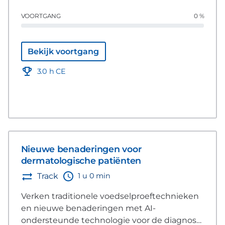
barrière. Leer van wereldwijde experts over
VOORTGANG
0 %
voedingsoverwegingen om de
dermatologische gezondheid van huisdieren
te verbeteren en te versterken.
Bekijk voortgang
3.0 h CE
Nieuwe benaderingen voor
dermatologische patiënten
1 u 0 min
Track
Verken traditionele voedselproeftechnieken
en nieuwe benaderingen met AI-
ondersteunde technologie voor de diagnose