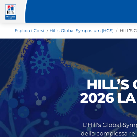
Esplora i Corsi
Hill's Global Symposium (HGS)
HILL’S 
HILL’S
2026 LA
L'Hill's Global S
della complessa re