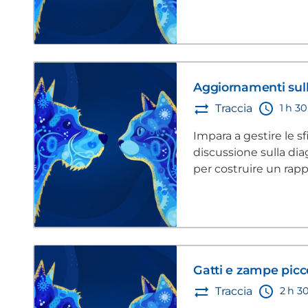
Aggiornamenti sul
1 h 3
Traccia
Impara a gestire le s
discussione sulla dia
per costruire un rappo
riferimento.
Gatti e zampe picco
2 h 3
Traccia