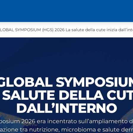
GLOBAL SYMPOSIUM (HGS) 2026 La salute della cute inizia dall’in
 GLOBAL SYMPOSIU
 SALUTE DELLA CUT
DALL’INTERNO
ymposium 2026 era incentrato sull’ampliamento 
lazione tra nutrizione, microbioma e salute der