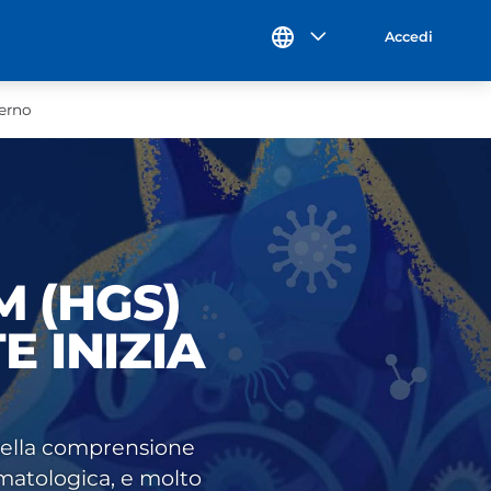
Accedi
terno
M (HGS)
E INIZIA
della comprensione
matologica, e molto