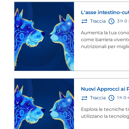
L'asse intestino-cu
3 h 0
Traccia
Aumenta la tua conos
come barriera vivente
nutrizionali per migl
domestici.
Nuovi Approcci ai 
1 h 0
Traccia
Esplora le tecniche t