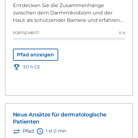
Entdecken Sie die Zusammenhänge
zwischen dem Darmmikrobiom und der
Haut als schützender Barriere und erfahren
Sie von internationalen Experten, wie Sie die
FORTSCHRITT
0 %
dermatologische Gesundheit von Haustieren
gezielt durch Ernährung stärken können.
Pfad anzeigen
3.0 h CE
Neue Ansätze für dermatologische
Patienten
1 st 0 min
Pfad