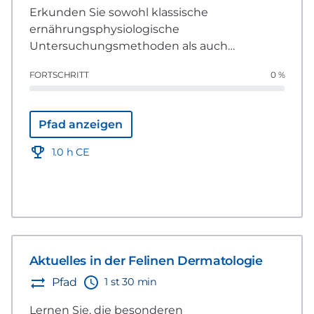
Erkunden Sie sowohl klassische
ernährungsphysiologische
Untersuchungsmethoden als auch
innovative KI-gestützte Ansätze für die
FORTSCHRITT
0 %
dermatologische Diagnostik bei Patienten.
Pfad anzeigen
1.0 h CE
Aktuelles in der Felinen Dermatologie
1 st 30 min
Pfad
Lernen Sie, die besonderen