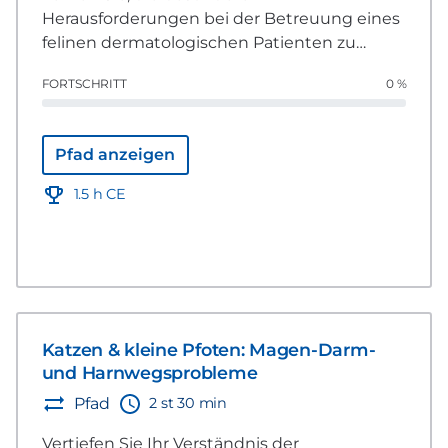
Herausforderungen bei der Betreuung eines
felinen dermatologischen Patienten zu
meistern, einschließlich der
FORTSCHRITT
0 %
Diagnosestellung, des multimodalen
Managements und spezifischer
Überlegungen zum Aufbau von Vertrauen
Pfad anzeigen
mit dem Besitzer, dem Patienten und in
Überweisungssituationen.
1.5 h CE
Katzen & kleine Pfoten: Magen-Darm-
und Harnwegsprobleme
2 st 30 min
Pfad
Vertiefen Sie Ihr Verständnis der