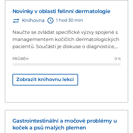
Novinky v oblasti felinní dermatologie
1 hod 30 min
Knihovna
Naučte se zvládat specifické výzvy spojené s
managementem kočičích dermatologických
pacientů. Součástí je diskuse o diagnostice,
multimodálním přístupu k léčbě a aspektech
PRŮBĚH
0 %
budování důvěry s klientem i pacientem,
včetně řešení situací vyžadujících referování
na specializované pracoviště.
Zobrazit knihovnu lekcí
Gastrointestinální a močové problémy u
koček a psů malých plemen