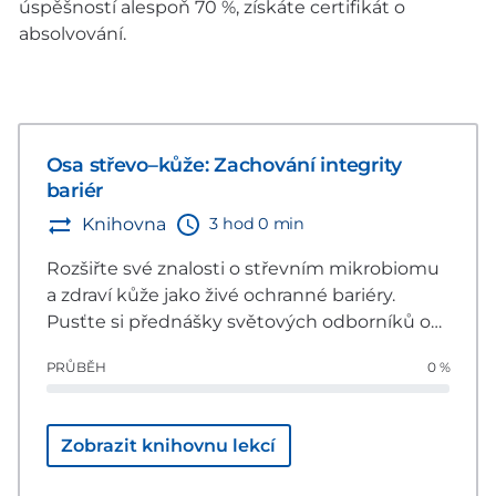
úspěšností alespoň 70 %, získáte certifikát o
absolvování.
Osa střevo–kůže: Zachování integrity
bariér
3 hod 0 min
Knihovna
Rozšiřte své znalosti o střevním mikrobiomu
a zdraví kůže jako živé ochranné bariéry.
Pusťte si přednášky světových odborníků o
nutričních aspektech podpory zdraví kůže
PRŮBĚH
0 %
zvířat.
Zobrazit knihovnu lekcí