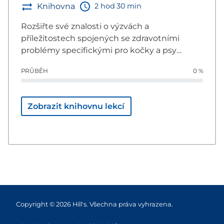
2 hod 30 min
Knihovna
Rozšiřte své znalosti o výzvách a
příležitostech spojených se zdravotními
problémy specifickými pro kočky a psy
malých plemen. Tato série videí se věnuje
PRŮBĚH
0 %
několika oblastem včetně dermatologie,
gastrointestinálních a urologických potíží.
Zaměřuje se také na to, jak může správná
Zobrazit knihovnu lekcí
výživa podpořit různé typy mikrobiomu a
přinést prokazatelné výsledky v léčbě těchto
pacientů.
Copyright © 2026 Hill's. Všechna práva vyhrazena.